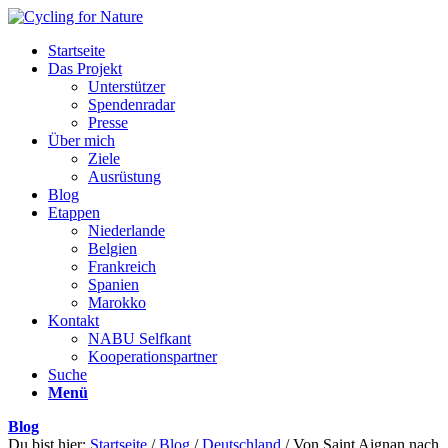
Startseite
Das Projekt
Unterstützer
Spendenradar
Presse
Über mich
Ziele
Ausrüstung
Blog
Etappen
Niederlande
Belgien
Frankreich
Spanien
Marokko
Kontakt
NABU Selfkant
Kooperationspartner
Suche
Menü
Blog
Du bist hier:
Startseite
/
Blog
/
Deutschland
/
Von Saint Aignan nach