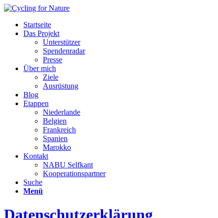
Startseite
Das Projekt
Unterstützer
Spendenradar
Presse
Über mich
Ziele
Ausrüstung
Blog
Etappen
Niederlande
Belgien
Frankreich
Spanien
Marokko
Kontakt
NABU Selfkant
Kooperationspartner
Suche
Menü
Datenschutzerklärung