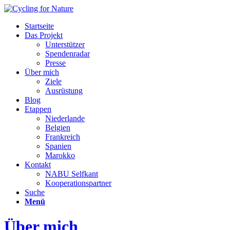
Startseite
Das Projekt
Unterstützer
Spendenradar
Presse
Über mich
Ziele
Ausrüstung
Blog
Etappen
Niederlande
Belgien
Frankreich
Spanien
Marokko
Kontakt
NABU Selfkant
Kooperationspartner
Suche
Menü
Über mich