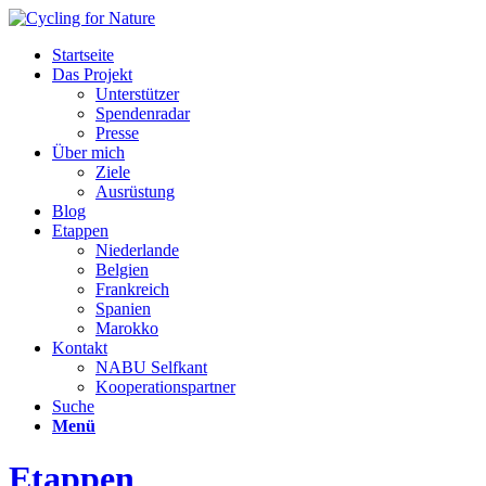
Startseite
Das Projekt
Unterstützer
Spendenradar
Presse
Über mich
Ziele
Ausrüstung
Blog
Etappen
Niederlande
Belgien
Frankreich
Spanien
Marokko
Kontakt
NABU Selfkant
Kooperationspartner
Suche
Menü
Etappen