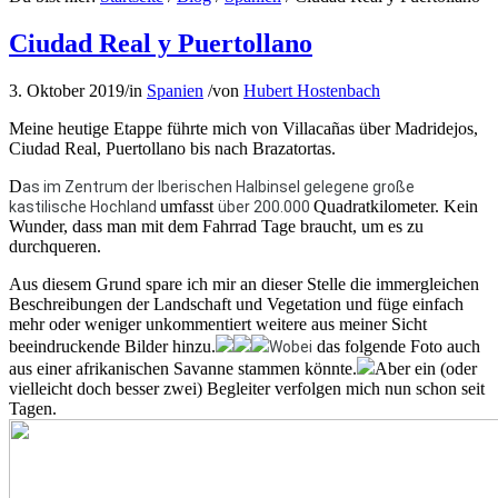
Ciudad Real y Puertollano
3. Oktober 2019
/
in
Spanien
/
von
Hubert Hostenbach
Meine heutige Etappe führte mich von Villacañas über Madridejos,
Ciudad Real, Puertollano bis nach Brazatortas.
D
as im Zentrum der Iberischen Halbinsel gelegene große
umfasst
Quadratkilometer. Kein
kastilische Hochland
über 200.000
Wunder, dass man mit dem Fahrrad Tage braucht, um es zu
durchqueren.
Aus diesem Grund spare ich mir an dieser Stelle die immergleichen
Beschreibungen der Landschaft und Vegetation und füge einfach
mehr oder weniger unkommentiert weitere aus meiner Sicht
beeindruckende Bilder hinzu.
das folgende Foto auch
Wobei
aus einer afrikanischen Savanne stammen könnte.
Aber ein (oder
vielleicht doch besser zwei) Begleiter verfolgen mich nun schon seit
Tagen.