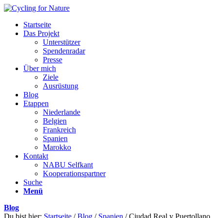
Startseite
Das Projekt
Unterstützer
Spendenradar
Presse
Über mich
Ziele
Ausrüstung
Blog
Etappen
Niederlande
Belgien
Frankreich
Spanien
Marokko
Kontakt
NABU Selfkant
Kooperationspartner
Suche
Menü
Blog
Du bist hier:
Startseite
/
Blog
/
Spanien
/
Ciudad Real y Puertollano