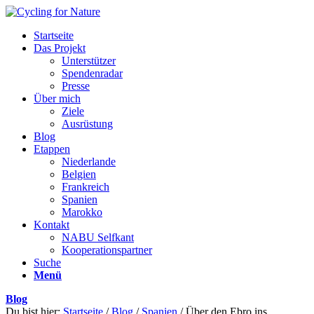
Startseite
Das Projekt
Unterstützer
Spendenradar
Presse
Über mich
Ziele
Ausrüstung
Blog
Etappen
Niederlande
Belgien
Frankreich
Spanien
Marokko
Kontakt
NABU Selfkant
Kooperationspartner
Suche
Menü
Blog
Du bist hier:
Startseite
/
Blog
/
Spanien
/
Über den Ebro ins