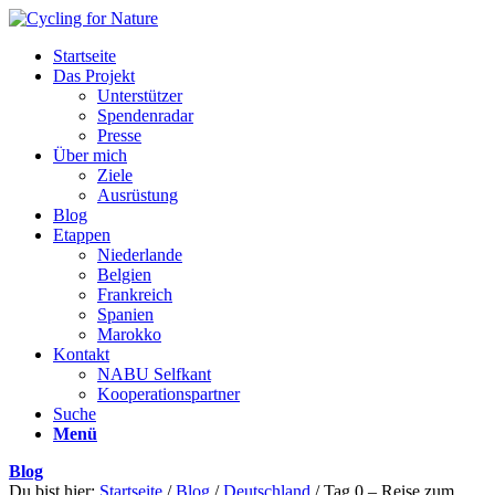
Startseite
Das Projekt
Unterstützer
Spendenradar
Presse
Über mich
Ziele
Ausrüstung
Blog
Etappen
Niederlande
Belgien
Frankreich
Spanien
Marokko
Kontakt
NABU Selfkant
Kooperationspartner
Suche
Menü
Blog
Du bist hier:
Startseite
/
Blog
/
Deutschland
/
Tag 0 – Reise zum